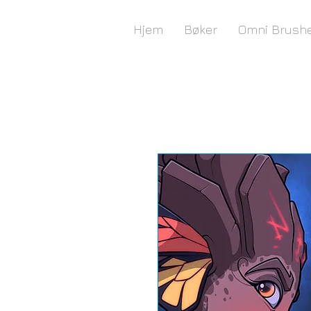
Offisiell hjemmeside for forfatter og illustratør
H . L . P H O E N I X
Hjem
Bøker
Omni Brush