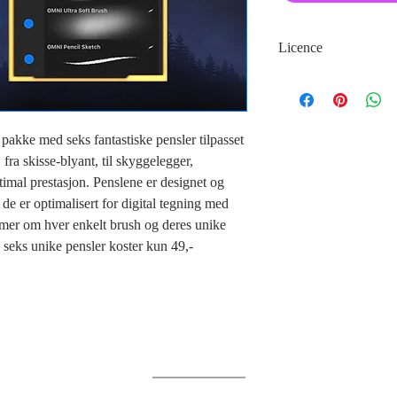
Licence
Dette er en digital pakk
pensler tilpasset Procr
godtar ikke retur, bytte
selgeren om eventuelle
 pakke med seks fantastiske pensler tilpasset
BRUSHES™ er lisensier
 fra skisse-blyant, til skyggelegger,
LEVEL X AS. Deling av 
optimal prestasjon. Penslene er designet og
info: se vilkår — punkt 
de er optimalisert for digital tegning med
se mer om hver enkelt brush og deres unike
seks unike pensler koster kun 49,-
K O N T A K T