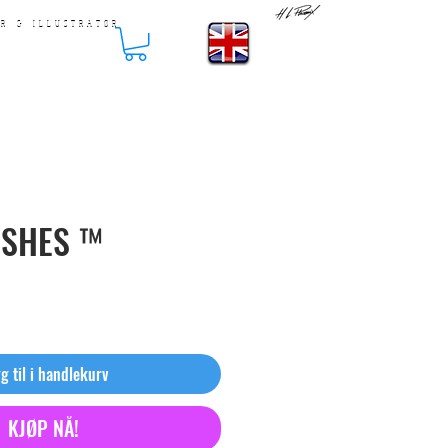
E R & I L L U S T R A T Ø R
USHES ™
g til i handlekurv
KJØP NÅ!