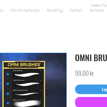
F O R F A T T 
es
Om forfatteren
Booking
Galleri
Kontakt
OMNI BR
Pris
99,00 kr
Leg